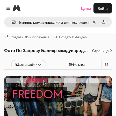
Magnific
Цены
Войти
Close menu
Очистить
Поиск 
Создать ИИ-изображение
Создать ИИ-видео
Фото По Запросу Баннер международного дня молодежи
- Страница 2
Фотографии
Фильтры