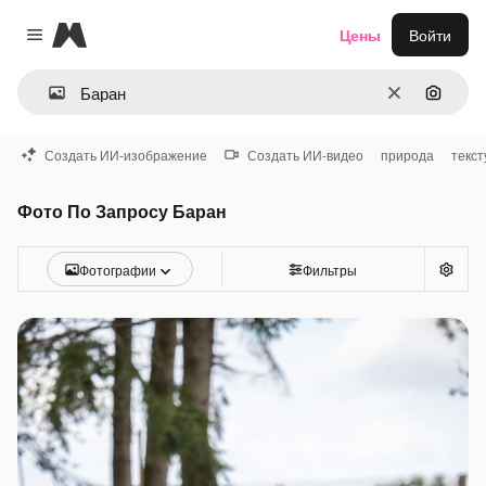
Magnific
Цены
Войти
Close menu
Очистить
Поиск 
Создать ИИ-изображение
Создать ИИ-видео
природа
текст
Фото По Запросу Баран
Фотографии
Фильтры