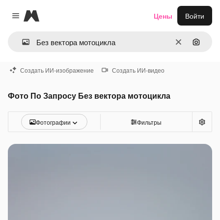
Magnific
Цены
Войти
Close menu
Очистить
Поиск 
Создать ИИ-изображение
Создать ИИ-видео
Фото По Запросу Без вектора мотоцикла
Фотографии
Фильтры