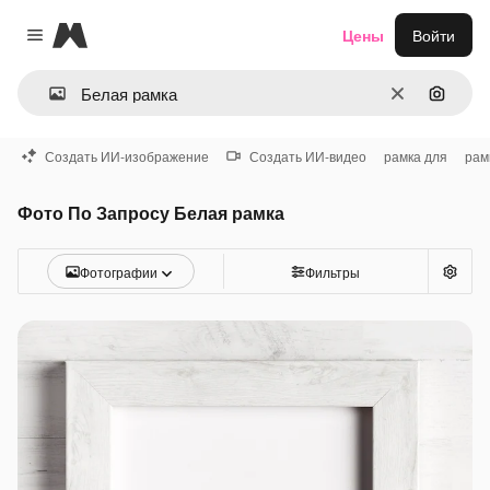
Magnific
Цены
Войти
Close menu
Очистить
Поиск 
Создать ИИ-изображение
Создать ИИ-видео
рамка для
рам
Фото По Запросу Белая рамка
Фотографии
Фильтры