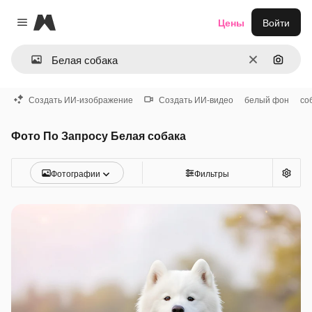
Magnific
Цены
Войти
Close menu
Очистить
Поиск 
Создать ИИ-изображение
Создать ИИ-видео
белый фон
со
Фото По Запросу Белая собака
Фотографии
Фильтры