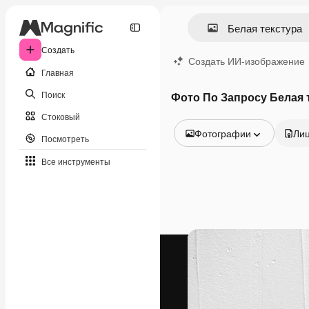
Создать
Создать ИИ-изображение
Главная
Поиск
Фото По Запросу Белая 
Стоковый
Фотографии
Ли
Посмотреть
Все изображения
Все инструменты
Векторы
Иллюстрации
Фотографии
PSD
Шаблоны
Мокапы
Видео
Видеоролик
Моушн-дизайн
Видеошаблоны
Иконки
3D-модели
Шрифты