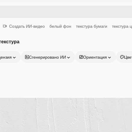
Создать ИИ-видео
белый фон
текстура бумаги
текстура 
текстура
цензия
Сгенерировано ИИ
Ориентация
Цве
Продукция
Начать