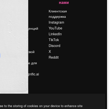
нами
Цены
о
О нас
Клиентская
поддержка
Reviews
Instagram
Вакансии
YouTube
Поиск тенденций
LinkedIn
Блог
TikTok
События
Discord
Slidesgo
ости
X
Продайте свой
контент
Reddit
в
Помещение для
прессы
Ищете magnific.ai
ee to the storing of cookies on your device to enhance site