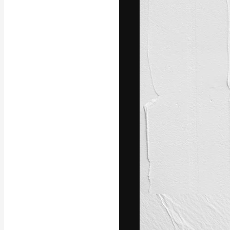
Креативная пл
ваших лучших 
подписчиков с
предприятий, а
Pусский