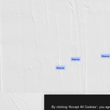
атформа для создания
Spaces
Academy
работ. Более 1 миллиона
ИИ-помощник
Документация п
реди креаторов,
Пакету ИИ
Генератор
гентств и студий.
изображений ИИ
Служба
поддержки
Генератор видео
ИИ
Условия и
положения
Генератор голоса
на основе ИИ
Политика
конфиденциальн
Стоковый контент
Оригиналы
MCP для
Новое
Новое
Claude/ChatGPT
Политика файло
cookie
Агенты
Новое
Центр доверия
API
Партнеры
Мобильное
приложение
Предприятие
Все инструменты
Magnific
By clicking “Accept All Cookies”, you agr