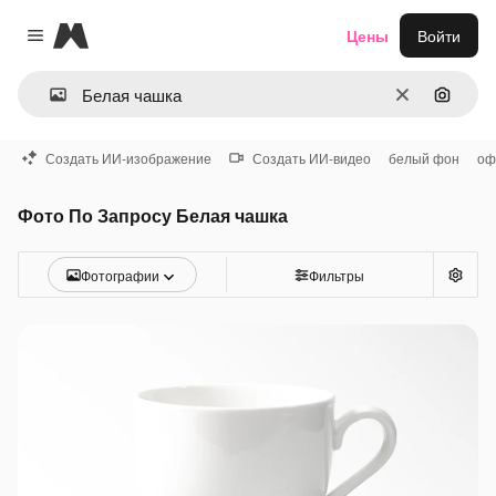
Magnific
Цены
Войти
Close menu
Очистить
Поиск 
Создать ИИ-изображение
Создать ИИ-видео
белый фон
оф
Фото По Запросу Белая чашка
Фотографии
Фильтры