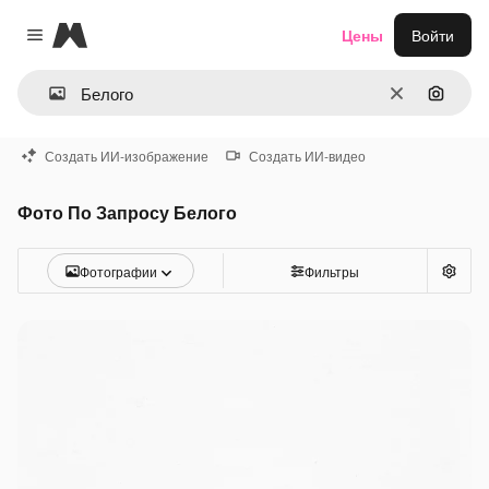
Magnific
Цены
Войти
Close menu
Очистить
Поиск 
Создать ИИ-изображение
Создать ИИ-видео
Фото По Запросу Белого
Фотографии
Фильтры