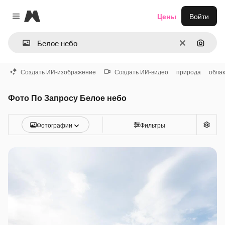
Magnific
Цены
Войти
Close menu
Очистить
Поиск 
Создать ИИ-изображение
Создать ИИ-видео
природа
обла
Фото По Запросу Белое небо
Фотографии
Фильтры