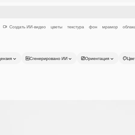
Создать ИИ-видео
цветы
текстура
фон
мрамор
облак
цензия
Сгенерировано ИИ
Ориентация
Цве
Продукция
Начать