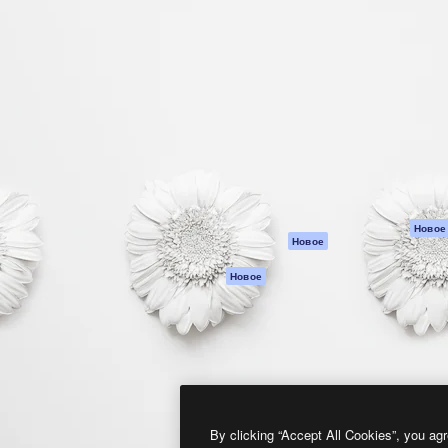
атформа для создания
Spaces
Academy
работ. Более 1 миллиона
ИИ-помощник
Документация п
реди креаторов,
Пакету ИИ
Генератор
гентств и студий.
изображений ИИ
Служба
поддержки
Генератор видео
ИИ
Условия и
положения
Генератор голоса
на основе ИИ
Политика
конфиденциальн
Стоковый контент
Оригиналы
MCP для
Новое
Новое
Claude/ChatGPT
Политика файло
cookie
Агенты
Новое
Центр доверия
API
Партнеры
Мобильное
приложение
Предприятие
Все инструменты
Magnific
By clicking “Accept All Cookies”, you agr