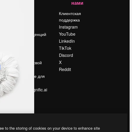
нами
Цены
о
О нас
Клиентская
поддержка
Reviews
Instagram
Вакансии
YouTube
Поиск тенденций
LinkedIn
Блог
TikTok
События
Discord
Slidesgo
ости
X
Продайте свой
контент
Reddit
в
Помещение для
прессы
Ищете magnific.ai
ee to the storing of cookies on your device to enhance site