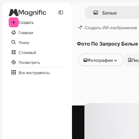
Создать
Создать ИИ-изображение
Главная
Поиск
Фото По Запросу Белые
Стоковый
Фотографии
Ли
Посмотреть
Все изображения
Все инструменты
Векторы
Иллюстрации
Фотографии
PSD
Шаблоны
Мокапы
Видео
Видеоролик
Моушн-дизайн
Видеошаблоны
Иконки
3D-модели
Шрифты