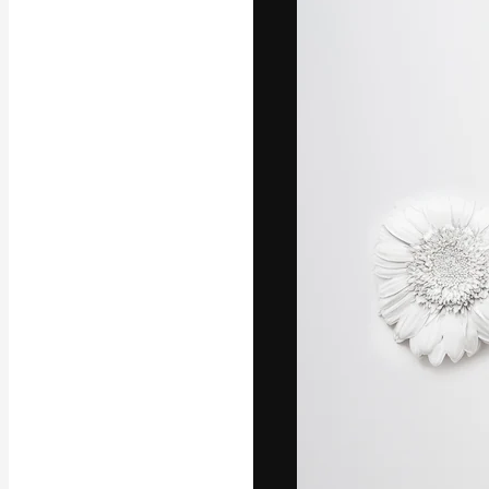
Креативная пл
ваших лучших 
подписчиков с
предприятий, а
Pусский