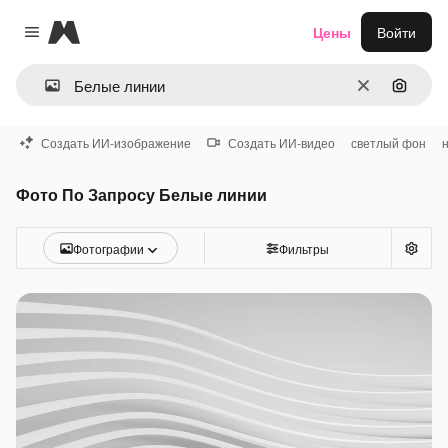
Magnific
Цены
Войти
Close menu
Очистить
Поиск 
Создать ИИ-изображение
Создать ИИ-видео
светлый фон
Фото По Запросу Белые линии
Фотографии
Фильтры