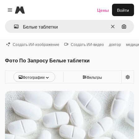
Magnific
Цены
Войти
Close menu
Очистить
Поиск 
Создать ИИ-изображение
Создать ИИ-видео
доктор
медиц
Фото По Запросу Белые таблетки
Фотографии
Фильтры