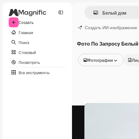
Создать
Создать ИИ-изображение
Главная
Поиск
Фото По Запросу Белый
Стоковый
Фотографии
Ли
Посмотреть
Все изображения
Все инструменты
Векторы
Иллюстрации
Фотографии
PSD
Шаблоны
Мокапы
Видео
Видеоролик
Моушн-дизайн
Видеошаблоны
Иконки
3D-модели
Шрифты