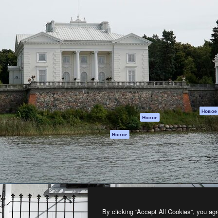
атформа для создания
Spaces
Academy
работ. Более 1 миллиона
ИИ-помощник
Документация п
реди креаторов,
Пакету ИИ
Генератор
гентств и студий.
изображений ИИ
Служба
поддержки
Генератор видео
ИИ
Условия и
положения
Генератор голоса
на основе ИИ
Политика
конфиденциальн
Стоковый контент
Оригиналы
MCP для
Новое
Новое
Claude/ChatGPT
Политика файло
cookie
Агенты
Новое
Центр доверия
API
Партнеры
Мобильное
приложение
Предприятие
Все инструменты
Magnific
By clicking “Accept All Cookies”, you agr