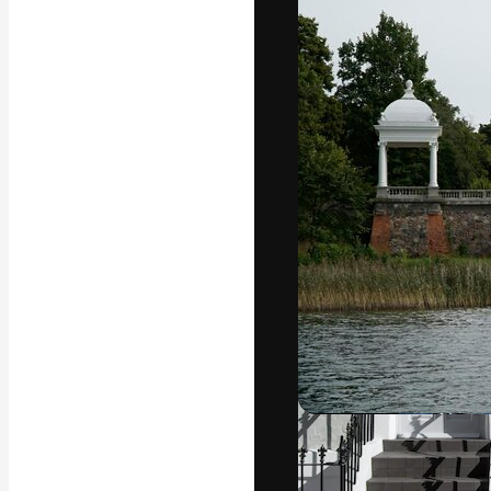
Креативная пл
ваших лучших 
подписчиков с
предприятий, а
Pусский