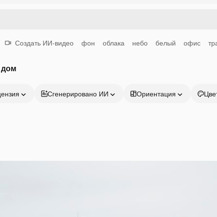
Создать ИИ-видео
фон
облака
небо
белый
офис
тр
 дом
цензия
Сгенерировано ИИ
Ориентация
Цве
Продукция
Начать