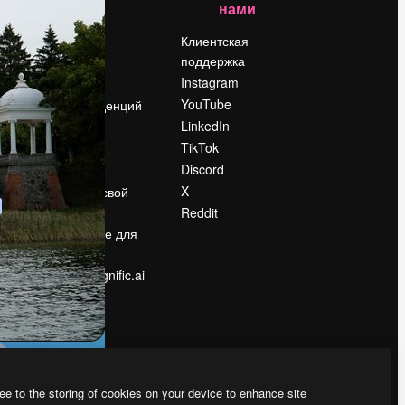
нами
Цены
о
О нас
Клиентская
поддержка
Reviews
Instagram
Вакансии
YouTube
Поиск тенденций
LinkedIn
Блог
TikTok
События
Discord
Slidesgo
ости
X
Продайте свой
контент
Reddit
в
Помещение для
прессы
Ищете magnific.ai
ee to the storing of cookies on your device to enhance site