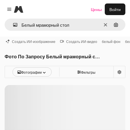
Magnific
Цены
Войти
Close menu
Очистить
Поиск 
Создать ИИ-изображение
Создать ИИ-видео
белый фон
бе
Фото По Запросу Белый мраморный стол
Фотографии
Фильтры