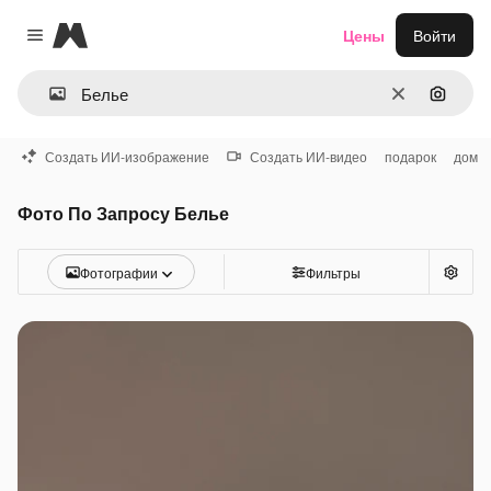
Magnific
Цены
Войти
Close menu
Очистить
Поиск 
Создать ИИ-изображение
Создать ИИ-видео
подарок
дом
Фото По Запросу Белье
Фотографии
Фильтры