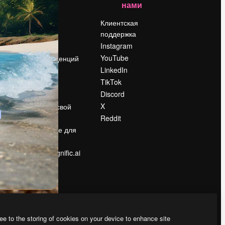
нами
Цены
о
О нас
Клиентская
поддержка
Reviews
Instagram
Вакансии
YouTube
Поиск тенденций
LinkedIn
Блог
TikTok
События
Discord
Slidesgo
ости
X
Продайте свой
контент
Reddit
в
Помещение для
прессы
Ищете magnific.ai
ee to the storing of cookies on your device to enhance site