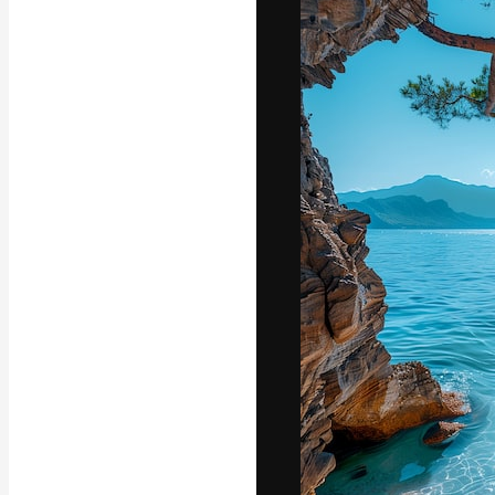
Креативная пл
ваших лучших 
подписчиков с
предприятий, а
Pусский