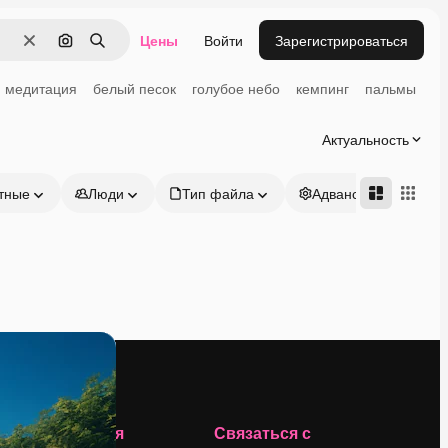
Цены
Войти
Зарегистрироваться
Очистить
Поиск по изображению
Поиск
медитация
белый песок
голубое небо
кемпинг
пальмы
Актуальность
тные
Люди
Тип файла
Адвансд
Компания
Связаться с