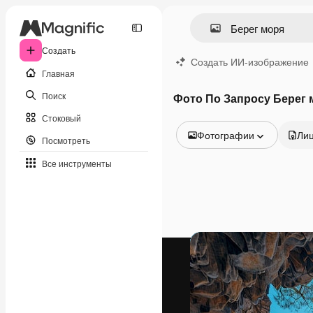
Создать
Создать ИИ-изображение
Главная
Поиск
Фото По Запросу Берег 
Стоковый
Фотографии
Ли
Посмотреть
Все изображения
Все инструменты
Векторы
Иллюстрации
Фотографии
PSD
Шаблоны
Мокапы
Видео
Видеоролик
Моушн-дизайн
Видеошаблоны
Иконки
3D-модели
Шрифты