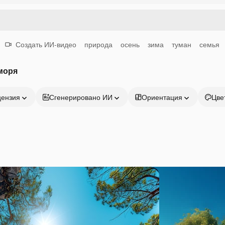
Создать ИИ-видео
природа
осень
зима
туман
семья
моря
цензия
Сгенерировано ИИ
Ориентация
Цве
Продукция
Начать