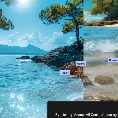
атформа для создания
Spaces
Academy
работ. Более 1 миллиона
ИИ-помощник
Документация п
реди креаторов,
Пакету ИИ
Генератор
гентств и студий.
изображений ИИ
Служба
поддержки
Генератор видео
ИИ
Условия и
положения
Генератор голоса
на основе ИИ
Политика
конфиденциальн
Стоковый контент
Оригиналы
MCP для
Новое
Новое
Claude/ChatGPT
Политика файло
cookie
Агенты
Новое
Центр доверия
API
Партнеры
Мобильное
приложение
Предприятие
Все инструменты
Magnific
By clicking “Accept All Cookies”, you agr