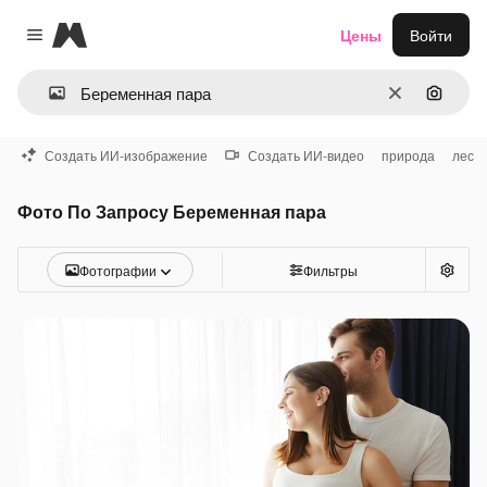
Magnific
Цены
Войти
Close menu
Очистить
Поиск 
Создать ИИ-изображение
Создать ИИ-видео
природа
лес
Фото По Запросу Беременная пара
Фотографии
Фильтры