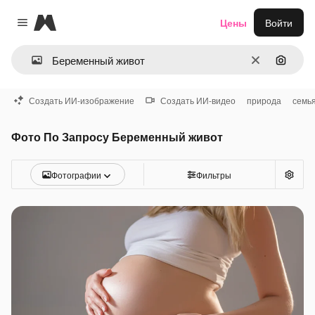
Magnific
Цены
Войти
Close menu
Очистить
Поиск 
Создать ИИ-изображение
Создать ИИ-видео
природа
семь
Фото По Запросу Беременный живот
Фотографии
Фильтры