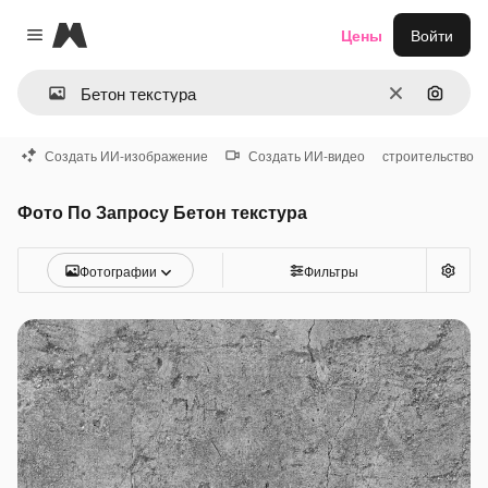
Magnific
Цены
Войти
Close menu
Очистить
Поиск 
Создать ИИ-изображение
Создать ИИ-видео
строительство
Фото По Запросу Бетон текстура
Фотографии
Фильтры