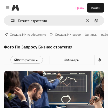
Magnific
Цены
Войти
Close menu
Очистить
Поиск 
Создать ИИ-изображение
Создать ИИ-видео
финансы
рабо
Фото По Запросу Бизнес стратегия
Фотографии
Фильтры