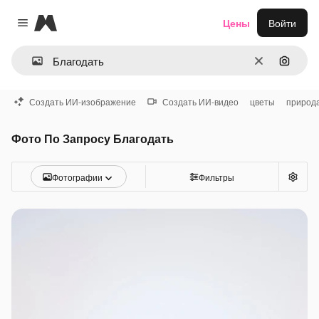
Magnific
Цены
Войти
Close menu
Очистить
Поиск 
Создать ИИ-изображение
Создать ИИ-видео
цветы
природ
Фото По Запросу Благодать
Фотографии
Фильтры