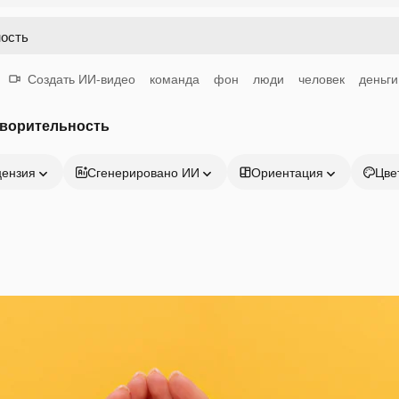
Создать ИИ-видео
команда
фон
люди
человек
деньги
творительность
цензия
Сгенерировано ИИ
Ориентация
Цве
Продукция
Начать