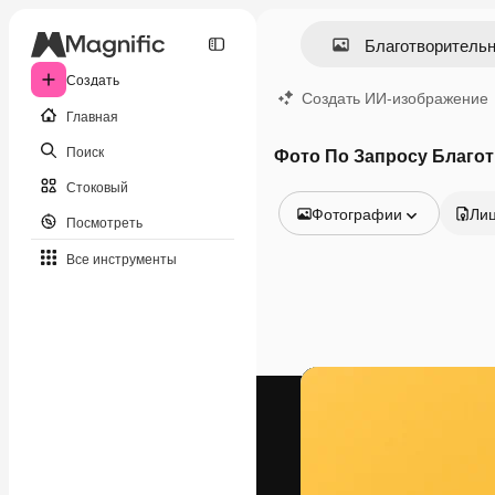
Создать
Создать ИИ-изображение
Главная
Поиск
Фото По Запросу Благо
Стоковый
Фотографии
Ли
Посмотреть
Все изображения
Все инструменты
Векторы
Иллюстрации
Фотографии
PSD
Шаблоны
Мокапы
Видео
Видеоролик
Моушн-дизайн
Видеошаблоны
Иконки
3D-модели
Шрифты