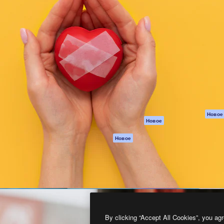
атформа для создания
Spaces
Academy
работ. Более 1 миллиона
ИИ-помощник
Документация п
реди креаторов,
Пакету ИИ
Генератор
гентств и студий.
изображений ИИ
Служба
поддержки
Генератор видео
ИИ
Условия и
положения
Генератор голоса
на основе ИИ
Политика
конфиденциальн
Стоковый контент
Оригиналы
MCP для
Новое
Новое
Claude/ChatGPT
Политика файло
cookie
Агенты
Новое
Центр доверия
API
Партнеры
Мобильное
приложение
Предприятие
Все инструменты
Magnific
By clicking “Accept All Cookies”, you agr