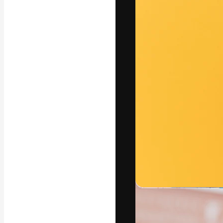
Креативная пл
ваших лучших 
подписчиков с
предприятий, а
Pусский