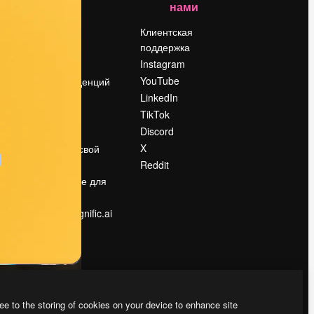
нами
Цены
о
О нас
Клиентская
поддержка
Reviews
Instagram
Вакансии
YouTube
Поиск тенденций
LinkedIn
Блог
TikTok
События
Discord
Slidesgo
ости
X
Продайте свой
контент
Reddit
в
Помещение для
прессы
Ищете magnific.ai
ee to the storing of cookies on your device to enhance site