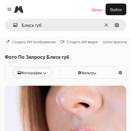
Magnific
Цены
Войти
Close menu
Очистить
Поиск 
Создать ИИ-изображение
Создать ИИ-видео
салон красоты
Фото По Запросу Блеск губ
Фотографии
Фильтры