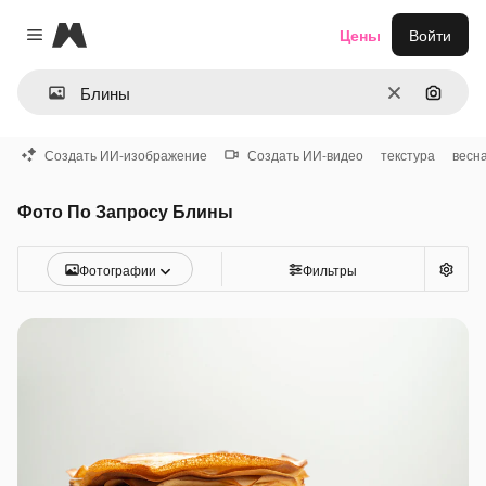
Magnific
Цены
Войти
Close menu
Очистить
Поиск 
Создать ИИ-изображение
Создать ИИ-видео
текстура
весн
Фото По Запросу Блины
Фотографии
Фильтры