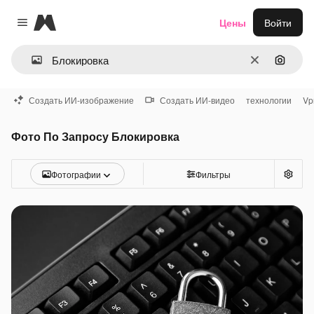
Magnific
Цены
Войти
Close menu
Очистить
Поиск 
Создать ИИ-изображение
Создать ИИ-видео
технологии
Vp
Фото По Запросу Блокировка
Фотографии
Фильтры