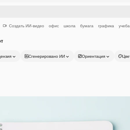
Создать ИИ-видео
офис
школа
бумага
графика
учеба
от
цензия
Сгенерировано ИИ
Ориентация
Цве
Продукция
Начать