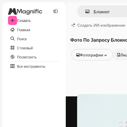
Создать
Создать ИИ-изображение
Главная
Поиск
Фото По Запросу Блокн
Стоковый
Фотографии
Ли
Посмотреть
Все изображения
Все инструменты
Векторы
Иллюстрации
Фотографии
PSD
Шаблоны
Мокапы
Видео
Видеоролик
Моушн-дизайн
Видеошаблоны
Иконки
3D-модели
Шрифты