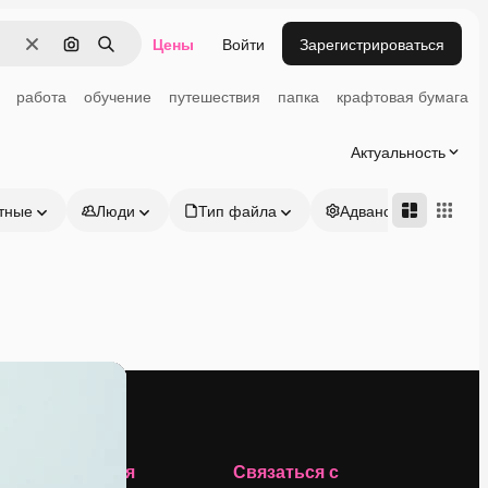
Цены
Войти
Зарегистрироваться
Очистить
Поиск по изображению
Поиск
работа
обучение
путешествия
папка
крафтовая бумага
Актуальность
тные
Люди
Тип файла
Адвансд
Компания
Связаться с