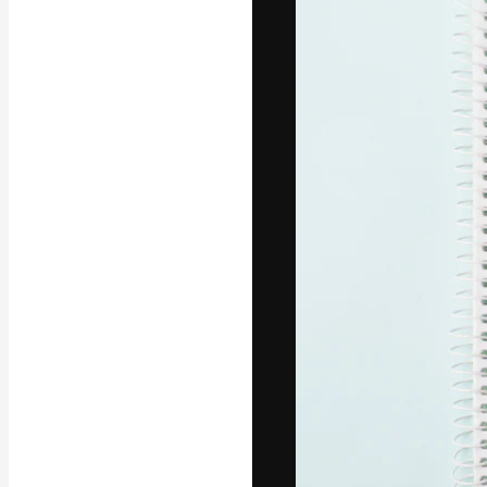
Креативная пл
ваших лучших 
подписчиков с
предприятий, а
Pусский