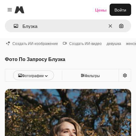
Magnific
Цены
Войти
Close menu
Очистить
Поиск 
Создать ИИ-изображение
Создать ИИ-видео
девушка
женск
Фото По Запросу Блузка
Фотографии
Фильтры