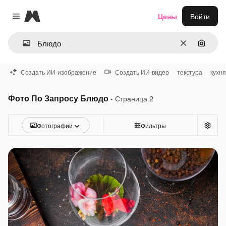
Magnific
Цены
Войти
Close menu
Очистить
Поиск 
Создать ИИ-изображение
Создать ИИ-видео
текстура
кухня
Фото По Запросу Блюдо
- Страница 2
Фотографии
Фильтры