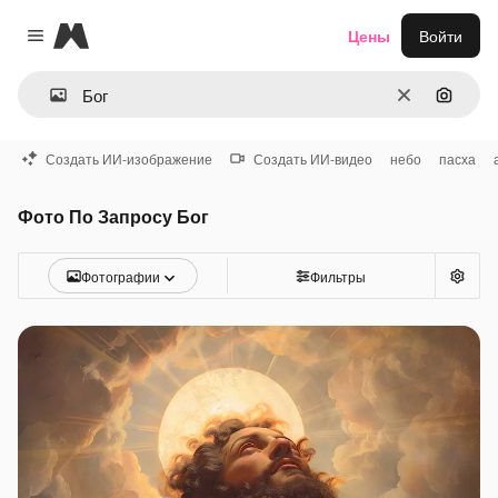
Magnific
Цены
Войти
Close menu
Очистить
Поиск 
Создать ИИ-изображение
Создать ИИ-видео
небо
пасха
Фото По Запросу Бог
Фотографии
Фильтры