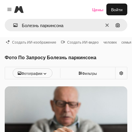
Magnific
Цены
Войти
Close menu
Очистить
Поиск 
Создать ИИ-изображение
Создать ИИ-видео
человек
семья
Фото По Запросу Болезнь паркинсона
Фотографии
Фильтры