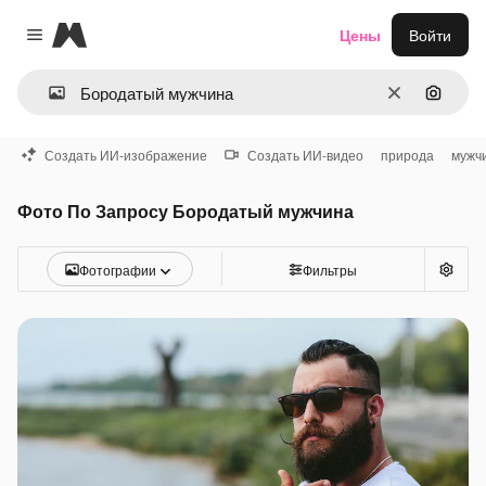
Magnific
Цены
Войти
Close menu
Очистить
Поиск 
Создать ИИ-изображение
Создать ИИ-видео
природа
мужч
Фото По Запросу Бородатый мужчина
Фотографии
Фильтры