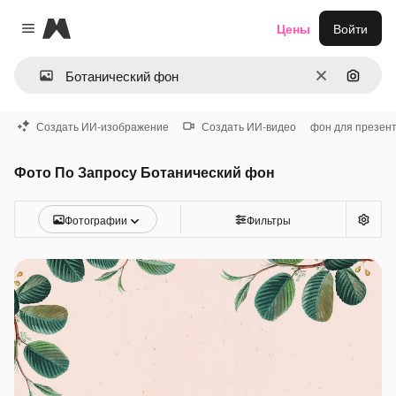
Magnific
Цены
Войти
Close menu
Очистить
Поиск 
Создать ИИ-изображение
Создать ИИ-видео
фон для презен
Фото По Запросу Ботанический фон
Фотографии
Фильтры