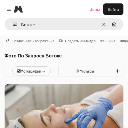
Magnific
Цены
Войти
Close menu
Очистить
Поиск 
Создать ИИ-изображение
Создать ИИ-видео
женщина
лицо
Фото По Запросу Ботокс
Фотографии
Фильтры