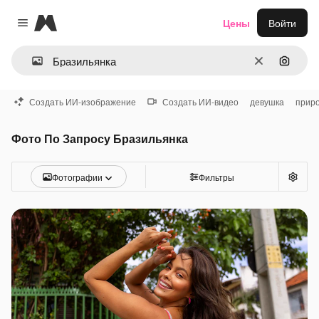
Magnific
Цены
Войти
Close menu
Очистить
Поиск 
Создать ИИ-изображение
Создать ИИ-видео
девушка
прир
Фото По Запросу Бразильянка
Фотографии
Фильтры