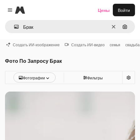
Magnific
Цены
Войти
Close menu
Очистить
Поиск 
Создать ИИ-изображение
Создать ИИ-видео
семья
свадьба
Фото По Запросу Брак
Фотографии
Фильтры