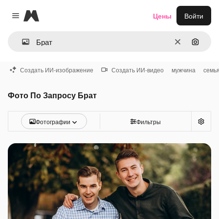
Magnific
Цены
Войти
Close menu
Очистить
Поиск 
Создать ИИ-изображение
Создать ИИ-видео
мужчина
семь
Фото По Запросу Брат
Фотографии
Фильтры