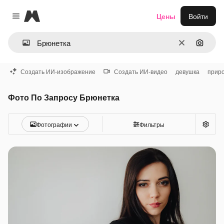
Magnific
Цены
Войти
Close menu
Очистить
Поиск 
Создать ИИ-изображение
Создать ИИ-видео
девушка
прир
Фото По Запросу Брюнетка
Фотографии
Фильтры