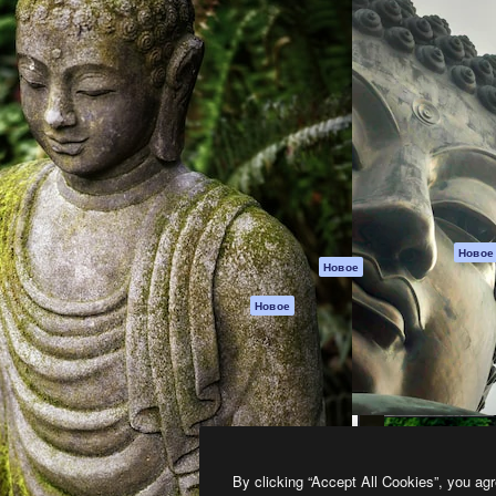
атформа для создания
Spaces
Academy
работ. Более 1 миллиона
ИИ-помощник
Документация п
реди креаторов,
Пакету ИИ
Генератор
гентств и студий.
изображений ИИ
Служба
поддержки
Генератор видео
ИИ
Условия и
положения
Генератор голоса
на основе ИИ
Политика
конфиденциальн
Стоковый контент
Оригиналы
MCP для
Новое
Новое
Claude/ChatGPT
Политика файло
cookie
Агенты
Новое
Центр доверия
API
Партнеры
Мобильное
приложение
Предприятие
Все инструменты
Magnific
By clicking “Accept All Cookies”, you agr