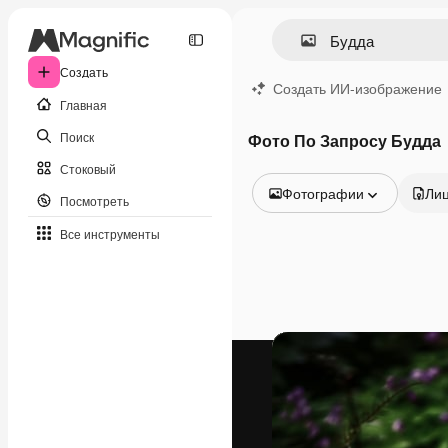
Создать
Создать ИИ-изображение
Главная
Поиск
Фото По Запросу Будда
Стоковый
Фотографии
Ли
Посмотреть
Все изображения
Все инструменты
Векторы
Иллюстрации
Фотографии
PSD
Шаблоны
Мокапы
Видео
Видеоролик
Моушн-дизайн
Видеошаблоны
Иконки
3D-модели
Шрифты