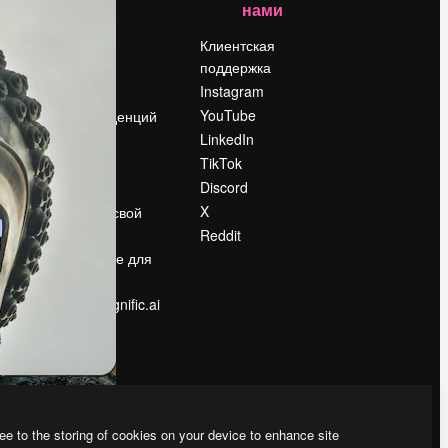
нами
Цены
о
О нас
Клиентская
поддержка
Reviews
Instagram
Вакансии
YouTube
Поиск тенденций
LinkedIn
Блог
TikTok
События
Discord
Slidesgo
ости
X
Продайте свой
контент
Reddit
в
Помещение для
прессы
Ищете magnific.ai
ee to the storing of cookies on your device to enhance site