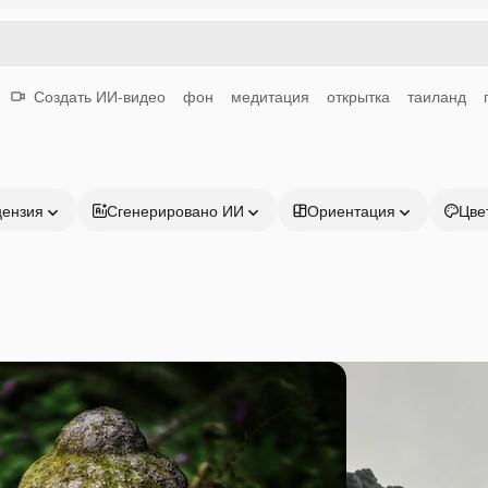
Создать ИИ-видео
фон
медитация
открытка
таиланд
цензия
Сгенерировано ИИ
Ориентация
Цве
Продукция
Начать