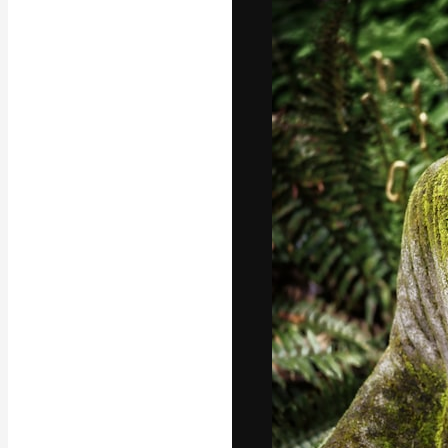
Креативная пл
ваших лучших 
подписчиков с
предприятий, а
Pусский