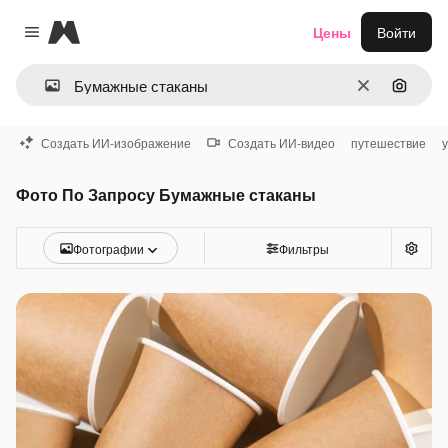
Magnific
Цены
Войти
Close menu
Очистить
Поиск 
Создать ИИ-изображение
Создать ИИ-видео
путешествие
Фото По Запросу Бумажные стаканы
Фотографии
Фильтры