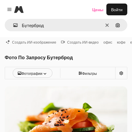
Magnific
Цены
Войти
Close menu
Очистить
Поиск 
Создать ИИ-изображение
Создать ИИ-видео
офис
кофе
Фото По Запросу Бутерброд
Фотографии
Фильтры