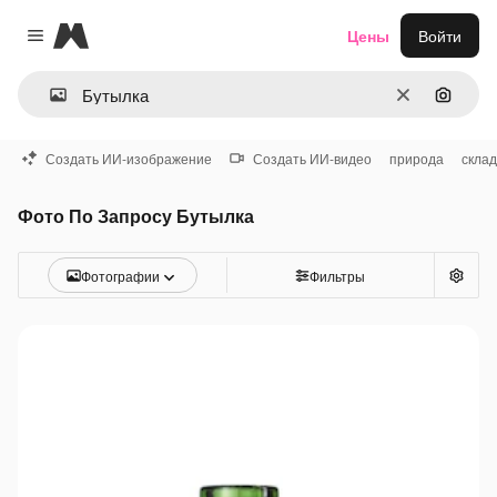
Magnific
Цены
Войти
Close menu
Очистить
Поиск 
Создать ИИ-изображение
Создать ИИ-видео
природа
склад
Фото По Запросу Бутылка
Фотографии
Фильтры