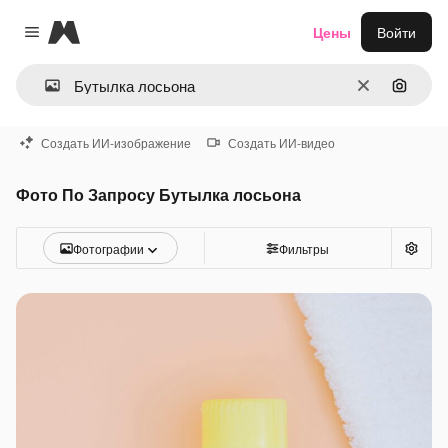
Magnific
Цены
Войти
Close menu
Очистить
Поиск 
Создать ИИ-изображение
Создать ИИ-видео
Фото По Запросу Бутылка лосьона
Фотографии
Фильтры