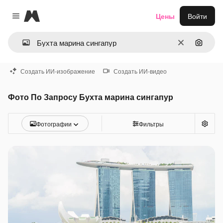
Magnific
Цены
Войти
Close menu
Очистить
Поиск 
Создать ИИ-изображение
Создать ИИ-видео
Фото По Запросу Бухта марина сингапур
Фотографии
Фильтры