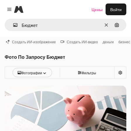
Magnific
Цены
Войти
Close menu
Очистить
Поиск 
Создать ИИ-изображение
Создать ИИ-видео
деньги
бизнес
Фото По Запросу Бюджет
Фотографии
Фильтры