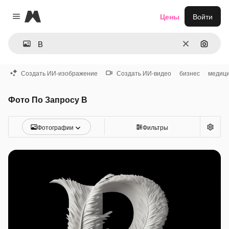
Magnific
Цены
Войти
Close menu
Очистить
Поиск 
Создать ИИ-изображение
Создать ИИ-видео
бизнес
медиц
Фото По Запросу В
Фотографии
Фильтры