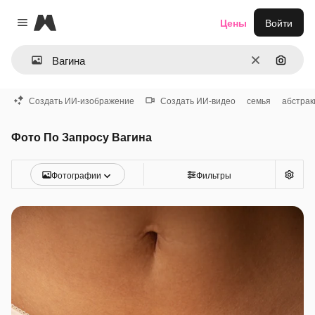
Magnific
Цены
Войти
Close menu
Очистить
Поиск 
Создать ИИ-изображение
Создать ИИ-видео
семья
абстрак
Фото По Запросу Вагина
Фотографии
Фильтры