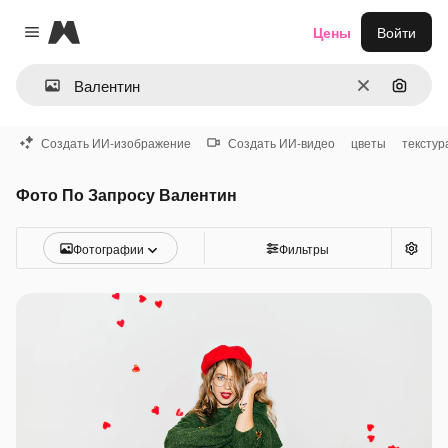
Magnific
Цены
Войти
Close menu
Очистить
Поиск 
Создать ИИ-изображение
Создать ИИ-видео
цветы
текстур
Фото По Запросу Валентин
Фотографии
Фильтры