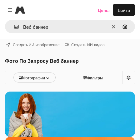
Magnific
Цены
Войти
Close menu
Очистить
Поиск 
Создать ИИ-изображение
Создать ИИ-видео
Фото По Запросу Веб баннер
Фотографии
Фильтры