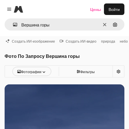
Magnific
Цены
Войти
Close menu
Очистить
Поиск 
Создать ИИ-изображение
Создать ИИ-видео
природа
небо
Фото По Запросу Вершина горы
Фотографии
Фильтры