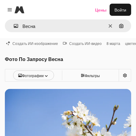
Magnific
Цены
Войти
Close menu
Очистить
Поиск 
Создать ИИ-изображение
Создать ИИ-видео
8 марта
цвете
Фото По Запросу Весна
Фотографии
Фильтры